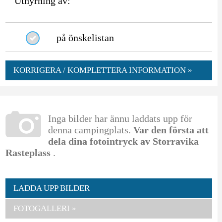
Uthyrning av:
på önskelistan
KORRIGERA / KOMPLETTERA INFORMATION »
Inga bilder har ännu laddats upp för
denna campingplats.
Var den första att
dela dina fotointryck av Storravika
Rasteplass
.
LADDA UPP BILDER
FOTOGALLERI »