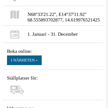
N68°33'21.22", E14°37'11.92"
68.555893702877, 14.619976521425
1. Januari - 31. December
Boka online:
I NÄRHETEN »
Ställplatser för: