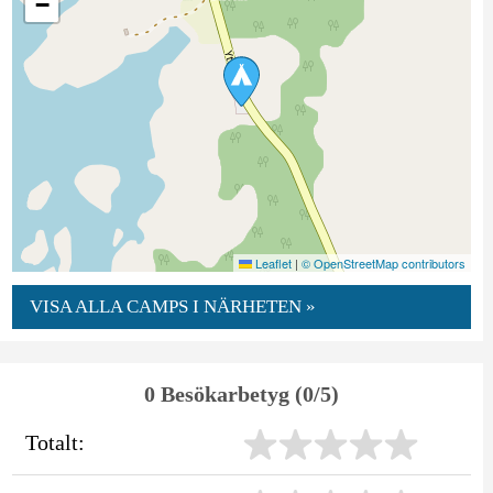
−
Leaflet
|
© OpenStreetMap contributors
VISA ALLA CAMPS I NÄRHETEN »
0 Besökarbetyg (0/5)
Totalt: