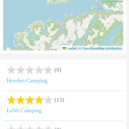
Leaflet
|
© OpenStreetMap contributors
(0)
Hovden Camping
(13)
LoVe Camping