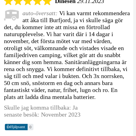
Dinesen
29.11.2023
auto-översatt:
Vi kan varmt rekommendera
att åka till Burfjord, ja vi skulle säga gör
det, du kommer inte att missa en förtrollad
naturupplevelse. Vi har varit där i 14 dagar i
november, det första mötet var med värden,
otroligt söt, välkomnande och vistades visade en
familjedriven camping, vilket gör att du snabbt
känner dig som hemma. Sanitäranläggningarna är
rena och snygga. Vi kommer definitivt tillbaka, vi
såg till och med valar i bukten. Och 3x norrsken,
50 cm snö, snöstorm en dag och annars bara
fantastiskt väder, natur, frihet, lugn och ro. En
plats att ladda dina mentala batterier.
Skulle jag komma tillbaka: Ja
senaste besök: November 2023
👍
0
Hjälpsamt