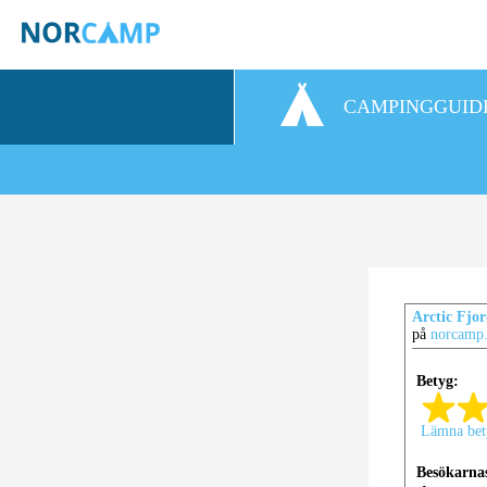
CAMPINGGUID
Arctic Fj
på
norcamp