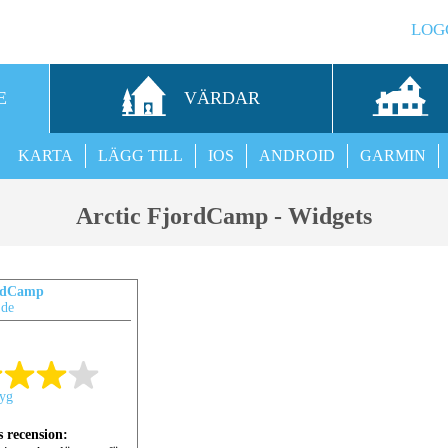
LOG
E
VÄRDAR
KARTA
LÄGG TILL
IOS
ANDROID
GARMIN
Arctic FjordCamp - Widgets
ordCamp
.de