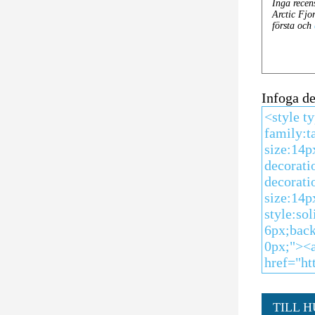
Infoga d
TILL 