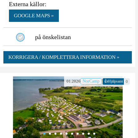
Externa källor:
GOOGLE MAPS »
på önskelistan
KORRIGERA / KOMPLETTERA INFORMATION »
👍
01.2026
NorCamp
0
Hjälpsamt