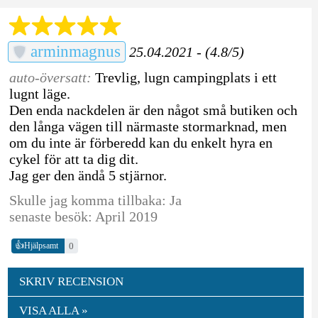
arminmagnus
25.04.2021 - (4.8/5)
auto-översatt:
Trevlig, lugn campingplats i ett
lugnt läge.
Den enda nackdelen är den något små butiken och
den långa vägen till närmaste stormarknad, men
om du inte är förberedd kan du enkelt hyra en
cykel för att ta dig dit.
Jag ger den ändå 5 stjärnor.
Skulle jag komma tillbaka: Ja
senaste besök: April 2019
👍
0
Hjälpsamt
SKRIV RECENSION
VISA ALLA »