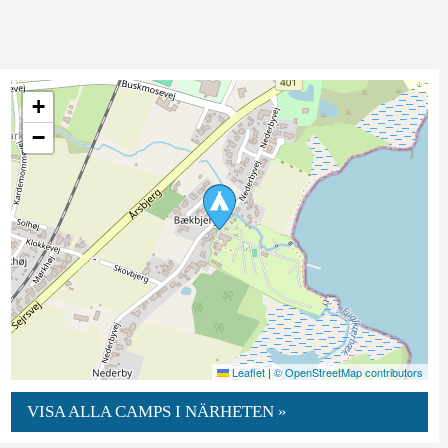
+
−
Leaflet
|
© OpenStreetMap contributors
VISA ALLA CAMPS I NÄRHETEN »