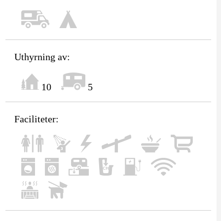
Uthyrning av:
10
5
Faciliteter: