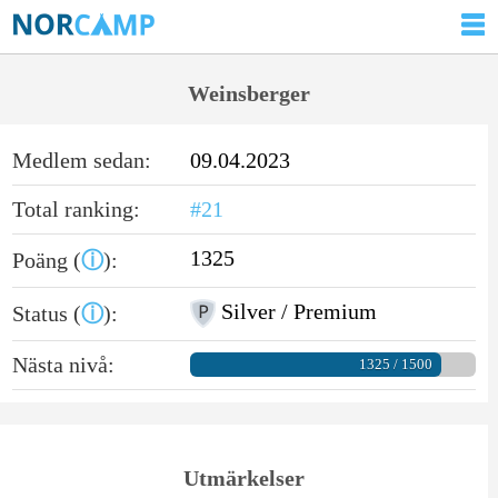
Weinsberger
Medlem sedan:
09.04.2023
Total ranking:
#21
1325
Poäng (
ⓘ
):
Silver / Premium
Status (
ⓘ
):
Nästa nivå:
1325 / 1500
Utmärkelser