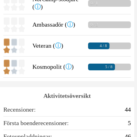
0 / 1
(
ⓘ
)
Ambassadör (
ⓘ
)
0 / 3
Veteran (
ⓘ
)
4 / 8
Kosmopolit (
ⓘ
)
5 / 8
Aktivitetsöversikt
Recensioner:
44
Första boenderecensioner:
5
Fotouppladdningar:
46