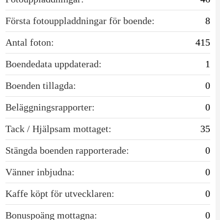
Första fotouppladdningar för boende:
8
Antal foton:
415
Boendedata uppdaterad:
1
Boenden tillagda:
0
Beläggningsrapporter:
0
Tack / Hjälpsam mottaget:
35
Stängda boenden rapporterade:
0
Vänner inbjudna:
0
Kaffe köpt för utvecklaren:
0
Bonuspoäng mottagna:
0