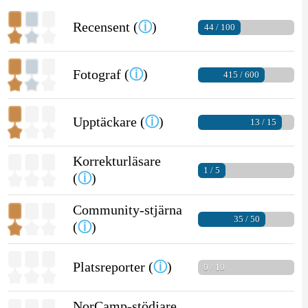
Recensent (
ⓘ
)
44 / 100
Fotograf (
ⓘ
)
415 / 600
Upptäckare (
ⓘ
)
13 / 15
Korrekturläsare
1 / 5
(
ⓘ
)
Community-stjärna
35 / 50
(
ⓘ
)
Platsreporter (
ⓘ
)
0 / 10
NorCamp-stödjare