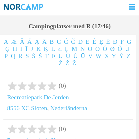
Campingplatser med R (17/46)
A
Æ
Ä
Á
Ą
Ā
B
C
Ć
Č
D
E
É
Ę
Ē
Ð
F
G
Ģ
H
I
Ī
J
K
Ķ
L
Ł
Ļ
M
N
O
Ö
Ó
Ø
Õ
Ü
P
Q
R
S
Ś
Š
T
Þ
U
Ü
Ú
Ū
V
W
X
Y
Ý
Z
Ź
Ż
Ž
(0)
Recreatiepark De Jerden
8556 XC
Sloten
,
Nederländerna
(0)