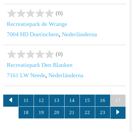
(0)
Recreatiepark de Wrange
7004 HD
Doetinchem
,
Nederländerna
(0)
Recreatiepark Den Blanken
7161 LW
Neede
,
Nederländerna
11
12
13
14
15
16
17
18
19
20
21
22
23