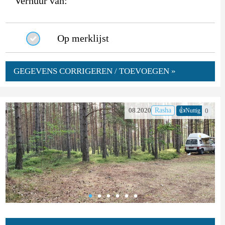
Verhuur van:
Op merklijst
GEGEVENS CORRIGEREN / TOEVOEGEN »
👍
08.2020
Rasha
0
Nuttig