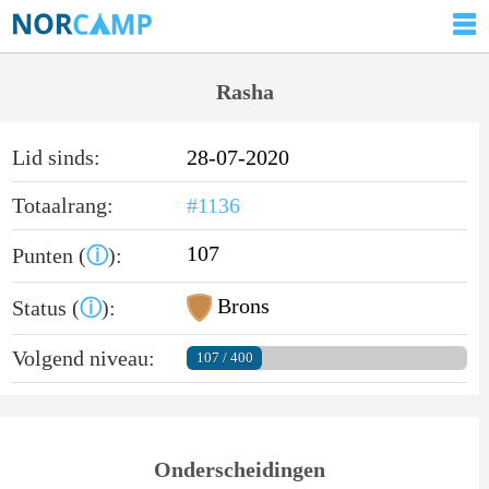
Rasha
Lid sinds:
28-07-2020
Totaalrang:
#1136
107
Punten (
ⓘ
):
Brons
Status (
ⓘ
):
Volgend niveau:
107 / 400
Onderscheidingen