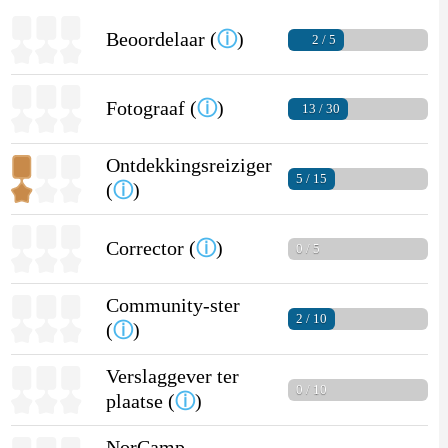
Beoordelaar (
ⓘ
)
2 / 5
Fotograaf (
ⓘ
)
13 / 30
Ontdekkingsreiziger
5 / 15
(
ⓘ
)
Corrector (
ⓘ
)
0 / 5
Community-ster
2 / 10
(
ⓘ
)
Verslaggever ter
0 / 10
plaatse (
ⓘ
)
NorCamp-