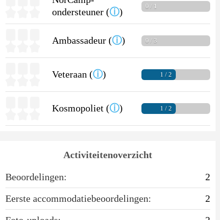
0 / 1
ondersteuner (
ⓘ
)
Ambassadeur (
ⓘ
)
0 / 3
Veteraan (
ⓘ
)
1 / 2
Kosmopoliet (
ⓘ
)
1 / 2
Activiteitenoverzicht
Beoordelingen:
2
Eerste accommodatiebeoordelingen:
2
Foto-uploads:
2