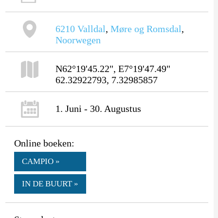
6210
Valldal
,
Møre og Romsdal
,
Noorwegen
N62°19'45.22", E7°19'47.49"
62.32922793, 7.32985857
1. Juni - 30. Augustus
Online boeken:
CAMPIO »
IN DE BUURT »