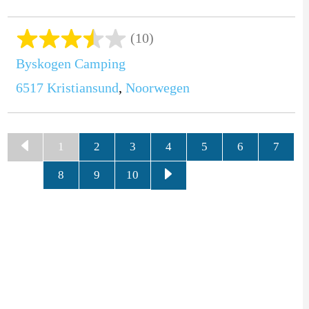
(10)
Byskogen Camping
6517
Kristiansund
,
Noorwegen
1
2
3
4
5
6
7
8
9
10