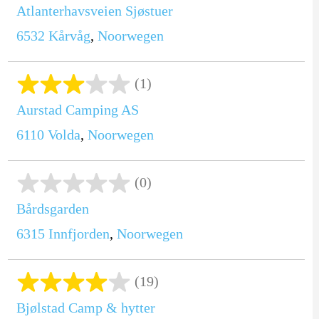
Atlanterhavsveien Sjøstuer
6532
Kårvåg
,
Noorwegen
(1)
Aurstad Camping AS
6110
Volda
,
Noorwegen
(0)
Bårdsgarden
6315
Innfjorden
,
Noorwegen
(19)
Bjølstad Camp & hytter