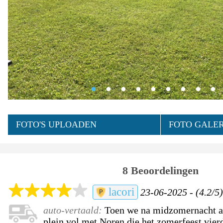
FOTO'S UPLOADEN
FOTO GALERI
8 Beoordelingen
lacori
23-06-2025 - (4.2/5
auto-vertaald:
Toen we na midzomernacht 
plein vol met Noren die het zomerfeest vier