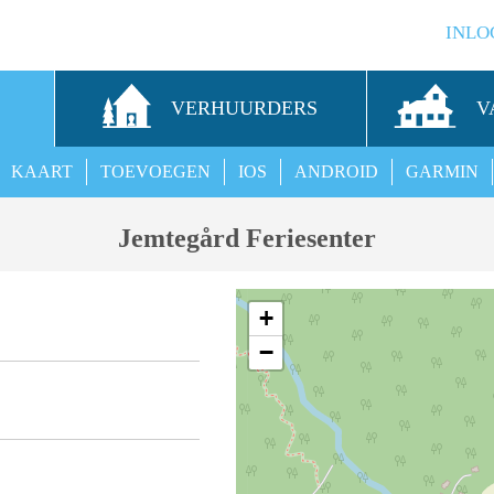
INLO
S
VERHUURDERS
V
KAART
TOEVOEGEN
IOS
ANDROID
GARMIN
Jemtegård Feriesenter
+
−