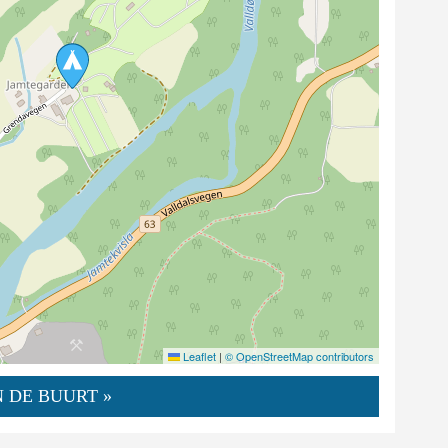
Leaflet
|
© OpenStreetMap contributors
 DE BUURT »