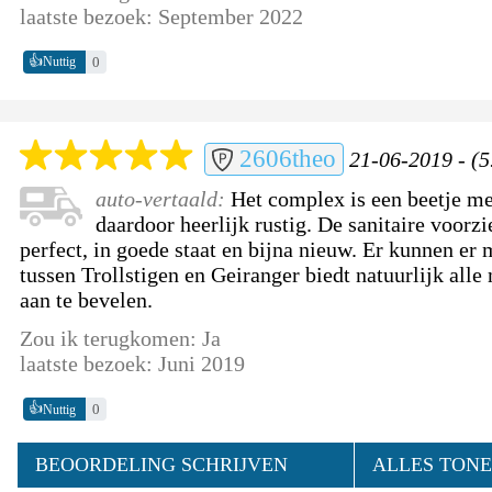
laatste bezoek: September 2022
👍
0
Nuttig
2606theo
21-06-2019 - (5
auto-vertaald:
Het complex is een beetje me
daardoor heerlijk rustig. De sanitaire voorzi
perfect, in goede staat en bijna nieuw. Er kunnen er 
tussen Trollstigen en Geiranger biedt natuurlijk alle
aan te bevelen.
Zou ik terugkomen: Ja
laatste bezoek: Juni 2019
👍
0
Nuttig
BEOORDELING SCHRIJVEN
ALLES TONE