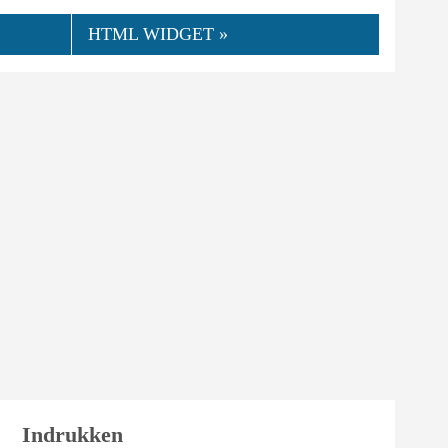
HTML WIDGET »
👍
06.2025
lacori
0
Nuttig
Indrukken