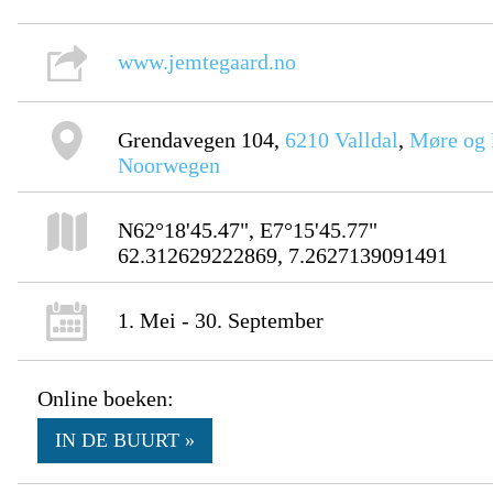
www.jemtegaard.no
Grendavegen 104,
6210
Valldal
,
Møre og
Noorwegen
N62°18'45.47", E7°15'45.77"
62.312629222869, 7.2627139091491
1. Mei - 30. September
Online boeken:
IN DE BUURT »