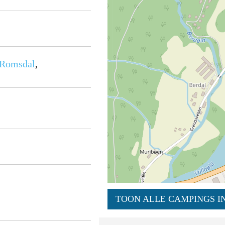
 Romsdal
,
TOON ALLE CAMPINGS IN