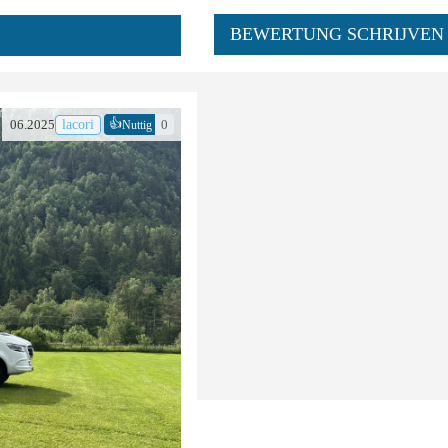
BEWERTUNG SCHRIJVEN
👍
06.2025
lacori
0
Nuttig