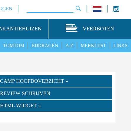
GGEN
AKANTIEHUIZEN
VEERBOTEN
TOMTOM
BIJDRAGEN
A-Z
MERKLIJST
LINKS
CAMP HOOFDOVERZICHT »
REVIEW SCHRIJVEN
HTML WIDGET »