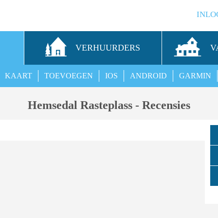
INLO
S
VERHUURDERS
V
KAART
TOEVOEGEN
IOS
ANDROID
GARMIN
Hemsedal Rasteplass - Recensies