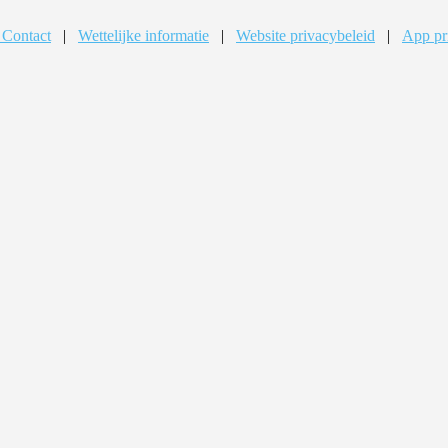
 Contact
|
Wettelijke informatie
|
Website privacybeleid
|
App pr