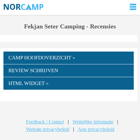
Fekjan Seter Camping - Recensies
CAMP HOOFDOVERZICHT »
REVIEW SCHRIJVEN
HTML WIDGET »
Feedback / Contact
|
Wettelijke informatie
|
Website privacybeleid
|
App privacybeleid