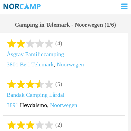
Camping in Telemark - Noorwegen (1/6)
(4)
Åsgrav Familiecamping
3801
Bø i Telemark
,
Noorwegen
(5)
Bandak Camping Lårdal
3891
Høydalsmo,
Noorwegen
(2)