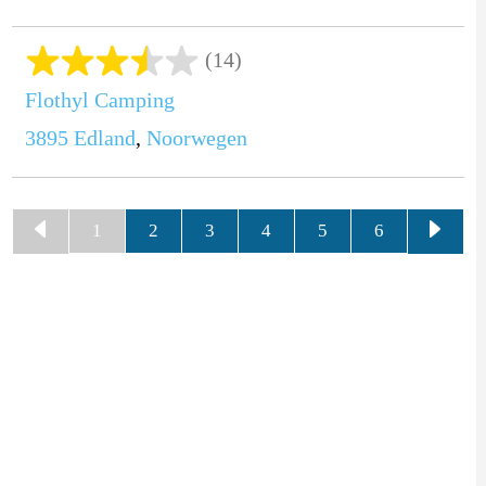
(14)
Flothyl Camping
3895
Edland
,
Noorwegen
1
2
3
4
5
6