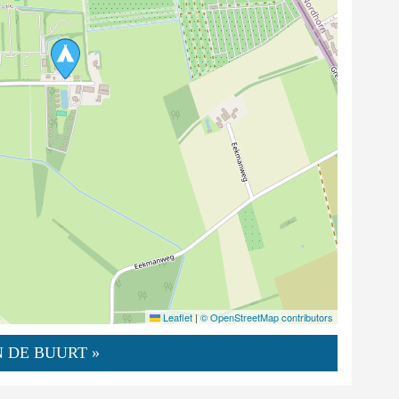
Leaflet
|
© OpenStreetMap contributors
 DE BUURT »