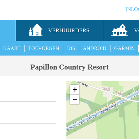
INLO
S
VERHUURDERS
V
KAART
TOEVOEGEN
IOS
ANDROID
GARMIN
Papillon Country Resort
+
−