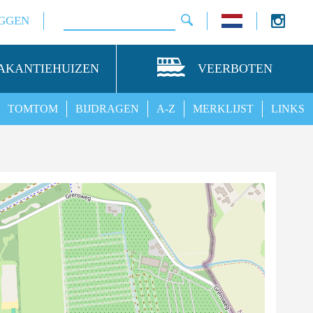
GGEN
AKANTIEHUIZEN
VEERBOTEN
TOMTOM
BIJDRAGEN
A-Z
MERKLIJST
LINKS