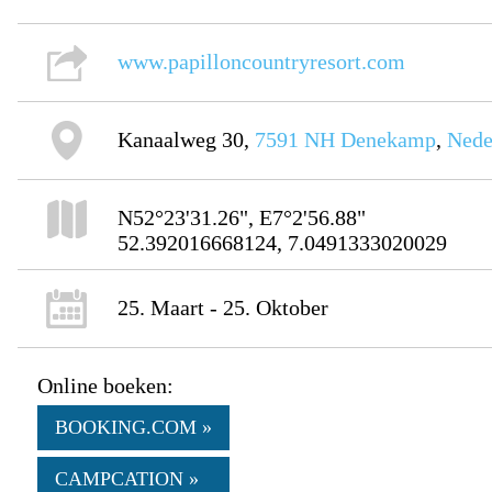
www.papilloncountryresort.com
Kanaalweg 30,
7591 NH
Denekamp
,
Nede
N52°23'31.26", E7°2'56.88"
52.392016668124, 7.0491333020029
25. Maart - 25. Oktober
Online boeken:
BOOKING.COM »
CAMPCATION »