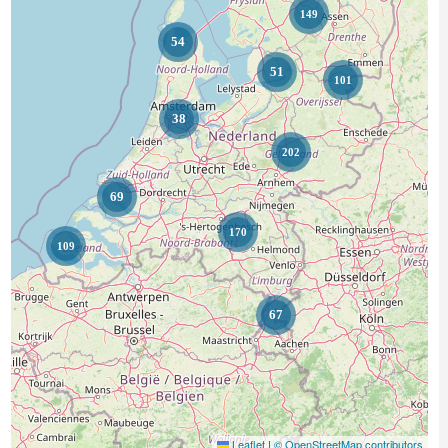
149
54
51
101
38
202
69
170
109
67
Leaflet
|
© OpenStreetMap contributors