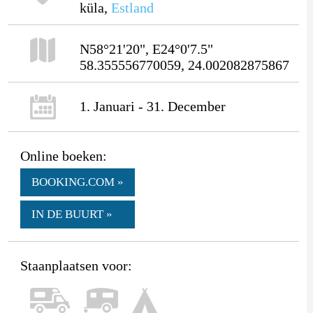
küla,
Estland
N58°21'20", E24°0'7.5"
58.355556770059, 24.002082875867
1. Januari - 31. December
Online boeken:
BOOKING.COM »
IN DE BUURT »
Staanplaatsen voor: