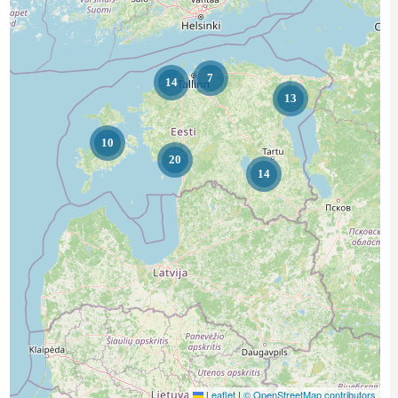
7
14
13
10
20
14
Leaflet
|
© OpenStreetMap contributors