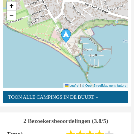
+
−
Leaflet
|
© OpenStreetMap contributors
TOON ALLE CAMPINGS IN DE BUURT »
2 Bezoekersbeoordelingen (3.8/5)
Totaal: