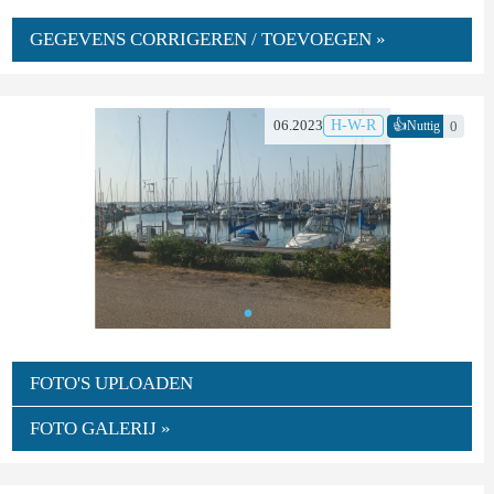
GEGEVENS CORRIGEREN / TOEVOEGEN »
👍
06.2023
H-W-R
0
Nuttig
FOTO'S UPLOADEN
FOTO GALERIJ »