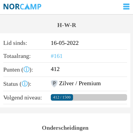
H-W-R
Lid sinds:
16-05-2022
Totaalrang:
#161
412
Punten (
ⓘ
):
Zilver / Premium
Status (
ⓘ
):
Volgend niveau:
412 / 1500
Onderscheidingen