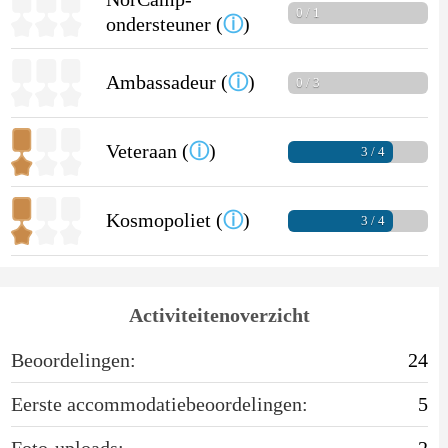
0 / 1
ondersteuner (
ⓘ
)
Ambassadeur (
ⓘ
)
0 / 3
Veteraan (
ⓘ
)
3 / 4
Kosmopoliet (
ⓘ
)
3 / 4
Activiteitenoverzicht
Beoordelingen:
24
Eerste accommodatiebeoordelingen:
5
Foto-uploads:
2