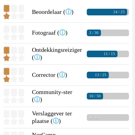
Beoordelaar (
ⓘ
)
24 / 25
Fotograaf (
ⓘ
)
2 / 30
Ontdekkingsreiziger
11 / 15
(
ⓘ
)
Corrector (
ⓘ
)
13 / 25
Community-ster
10 / 50
(
ⓘ
)
Verslaggever ter
0 / 10
plaatse (
ⓘ
)
NorCamp-