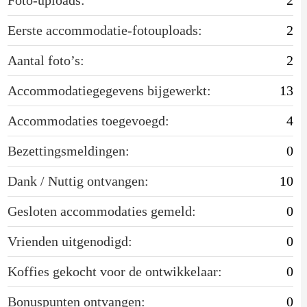
Eerste accommodatie-fotouploads:
2
Aantal foto’s:
2
Accommodatiegegevens bijgewerkt:
13
Accommodaties toegevoegd:
4
Bezettingsmeldingen:
0
Dank / Nuttig ontvangen:
10
Gesloten accommodaties gemeld:
0
Vrienden uitgenodigd:
0
Koffies gekocht voor de ontwikkelaar:
0
Bonuspunten ontvangen:
0