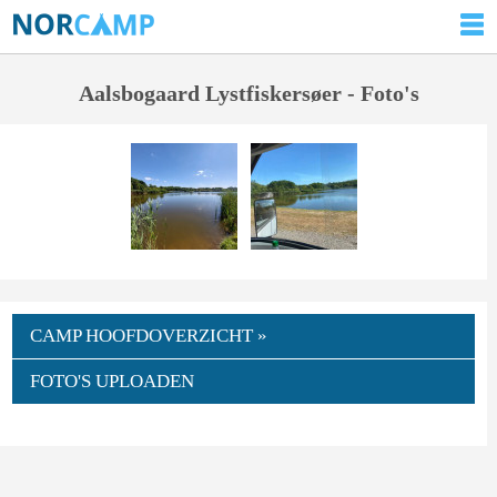
Aalsbogaard Lystfiskersøer - Foto's
CAMP HOOFDOVERZICHT »
FOTO'S UPLOADEN