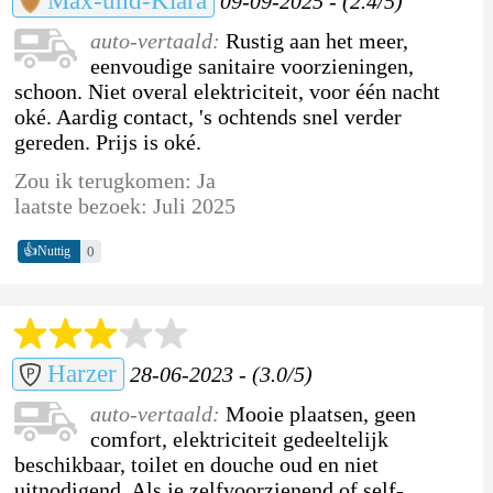
Max-und-Klara
09-09-2025 - (2.4/5)
auto-vertaald:
Rustig aan het meer,
eenvoudige sanitaire voorzieningen,
schoon. Niet overal elektriciteit, voor één nacht
oké. Aardig contact, 's ochtends snel verder
gereden. Prijs is oké.
Zou ik terugkomen: Ja
laatste bezoek: Juli 2025
👍
0
Nuttig
Harzer
28-06-2023 - (3.0/5)
auto-vertaald:
Mooie plaatsen, geen
comfort, elektriciteit gedeeltelijk
beschikbaar, toilet en douche oud en niet
uitnodigend. Als je zelfvoorzienend of self-