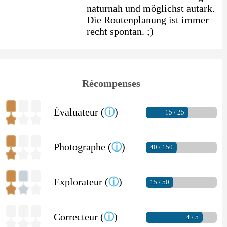
naturnah und möglichst autark.
Die Routenplanung ist immer
recht spontan. ;)
Récompenses
Évaluateur (
ⓘ
)
15 / 25
Photographe (
ⓘ
)
40 / 150
Explorateur (
ⓘ
)
15 / 50
Correcteur (
ⓘ
)
4 / 5