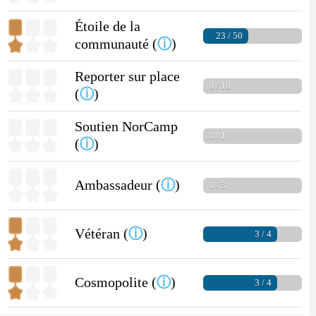
Étoile de la
23 / 50
communauté (
ⓘ
)
Reporter sur place
0 / 10
(
ⓘ
)
Soutien NorCamp
0 / 1
(
ⓘ
)
Ambassadeur (
ⓘ
)
0 / 3
Vétéran (
ⓘ
)
3 / 4
Cosmopolite (
ⓘ
)
3 / 4