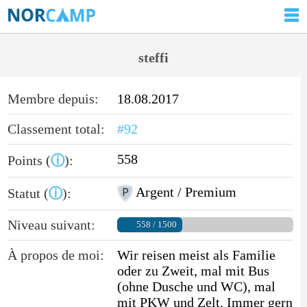
steffi
Membre depuis:
18.08.2017
Classement total:
#92
558
Points (
ⓘ
):
Argent / Premium
Statut (
ⓘ
):
Niveau suivant:
558 / 1500
À propos de moi:
Wir reisen meist als Familie
oder zu Zweit, mal mit Bus
(ohne Dusche und WC), mal
mit PKW und Zelt. Immer gern