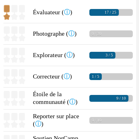
Évaluateur (
ⓘ
)
17 / 25
Photographe (
ⓘ
)
0 / 30
Explorateur (
ⓘ
)
3 / 5
Correcteur (
ⓘ
)
1 / 5
Étoile de la
9 / 10
communauté (
ⓘ
)
Reporter sur place
0 / 10
(
ⓘ
)
Soutien NorCamp