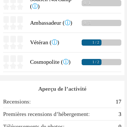
0 / 1
(
ⓘ
)
Ambassadeur (
ⓘ
)
0 / 3
Vétéran (
ⓘ
)
1 / 2
Cosmopolite (
ⓘ
)
1 / 2
Aperçu de l’activité
Recensions:
17
Premières recensions d’hébergement:
3
Téléversements de photos:
0