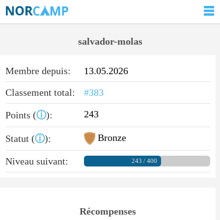
salvador-molas
Membre depuis:
13.05.2026
Classement total:
#383
243
Points (
ⓘ
):
Bronze
Statut (
ⓘ
):
Niveau suivant:
243 / 400
Récompenses