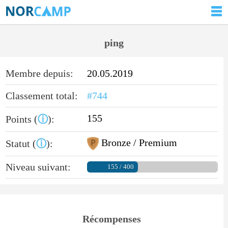
ping
Membre depuis:
20.05.2019
Classement total:
#744
155
Points (
ⓘ
):
Bronze / Premium
Statut (
ⓘ
):
Niveau suivant:
155 / 400
Récompenses