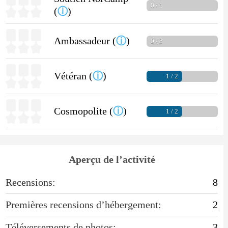
0 / 1
(
ⓘ
)
Ambassadeur (
ⓘ
)
0 / 3
Vétéran (
ⓘ
)
1 / 2
Cosmopolite (
ⓘ
)
1 / 2
Aperçu de l’activité
Recensions:
8
Premières recensions d’hébergement:
2
Téléversements de photos:
3