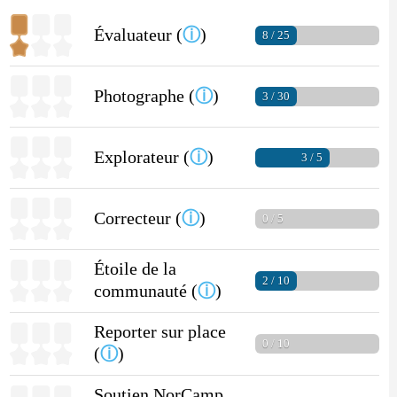
Évaluateur (
ⓘ
)
8 / 25
Photographe (
ⓘ
)
3 / 30
Explorateur (
ⓘ
)
3 / 5
Correcteur (
ⓘ
)
0 / 5
Étoile de la
2 / 10
communauté (
ⓘ
)
Reporter sur place
0 / 10
(
ⓘ
)
Soutien NorCamp