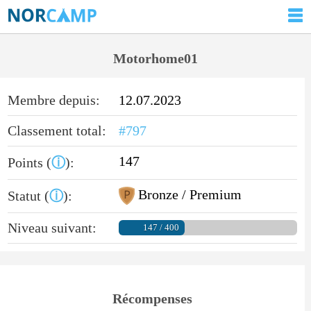
Motorhome01
Membre depuis:
12.07.2023
Classement total:
#797
147
Points (
ⓘ
):
Bronze / Premium
Statut (
ⓘ
):
Niveau suivant:
147 / 400
Récompenses