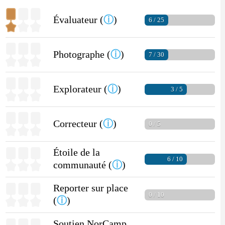
Évaluateur (
ⓘ
)
6 / 25
Photographe (
ⓘ
)
7 / 30
Explorateur (
ⓘ
)
3 / 5
Correcteur (
ⓘ
)
0 / 5
Étoile de la
6 / 10
communauté (
ⓘ
)
Reporter sur place
0 / 10
(
ⓘ
)
Soutien NorCamp