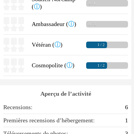
0 / 1
(
ⓘ
)
Ambassadeur (
ⓘ
)
0 / 3
Vétéran (
ⓘ
)
1 / 2
Cosmopolite (
ⓘ
)
1 / 2
Aperçu de l’activité
Recensions:
6
Premières recensions d’hébergement:
1
Téléversements de photos:
3