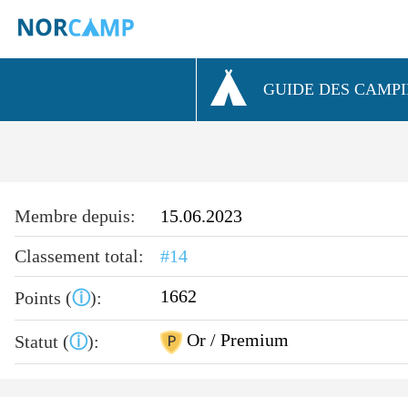
GUIDE DES CAMP
Membre depuis:
15.06.2023
Classement total:
#14
1662
Points (
ⓘ
):
Or / Premium
Statut (
ⓘ
):