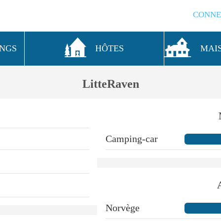
CONNE
INGS
HÔTES
MAI
LitteRaven
Camping-car
Norvège