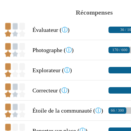
Récompenses
Évaluateur (
ⓘ
)
36 / 1
Photographe (
ⓘ
)
170 / 600
Explorateur (
ⓘ
)
Correcteur (
ⓘ
)
Étoile de la communauté (
ⓘ
)
66 / 300
Reporter sur place (
ⓘ
)