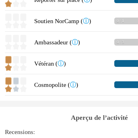
Soutien NorCamp (
ⓘ
)
0 / 1
Ambassadeur (
ⓘ
)
0 / 3
Vétéran (
ⓘ
)
Cosmopolite (
ⓘ
)
Aperçu de l’activité
Recensions: