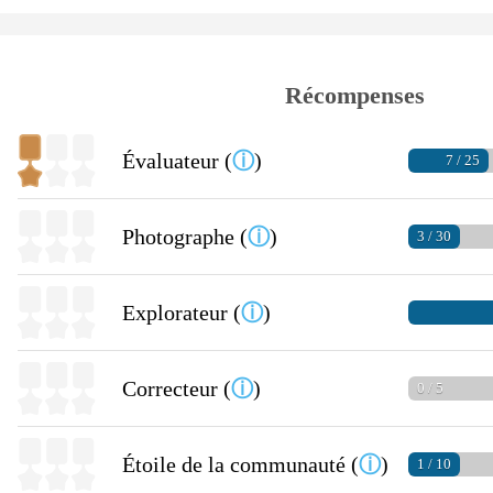
Récompenses
Évaluateur (
ⓘ
)
7 / 25
Photographe (
ⓘ
)
3 / 30
Explorateur (
ⓘ
)
Correcteur (
ⓘ
)
0 / 5
Étoile de la communauté (
ⓘ
)
1 / 10