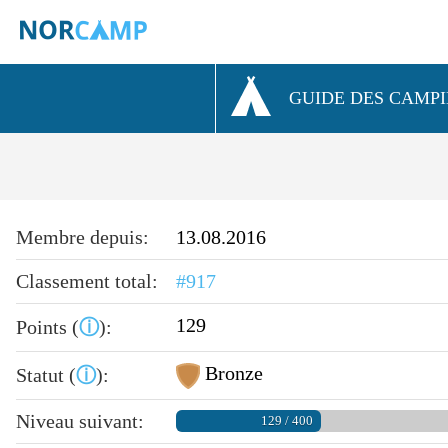
GUIDE DES CAMP
Membre depuis:
13.08.2016
Classement total:
#917
129
Points (
ⓘ
):
Bronze
Statut (
ⓘ
):
Niveau suivant:
129 / 400