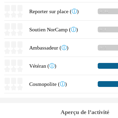
Reporter sur place (
ⓘ
)
0 / 10
Soutien NorCamp (
ⓘ
)
0 / 1
Ambassadeur (
ⓘ
)
0 / 3
Vétéran (
ⓘ
)
Cosmopolite (
ⓘ
)
Aperçu de l’activité