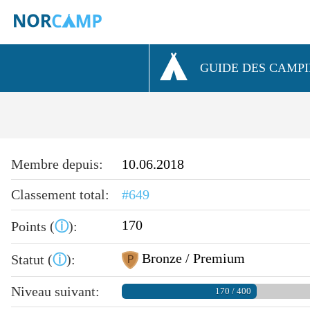
GUIDE DES CAMP
Membre depuis:
10.06.2018
Classement total:
#649
170
Points (
ⓘ
):
Bronze / Premium
Statut (
ⓘ
):
Niveau suivant:
170 / 400