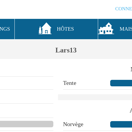
CONNE
INGS
HÔTES
MAI
Lars13
Tente
Norvège