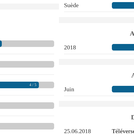
Suède
A
2018
4 / 5
Juin
D
25.06.2018
Télévers