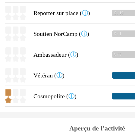
Reporter sur place (
ⓘ
)
0 / 10
Soutien NorCamp (
ⓘ
)
0 / 1
Ambassadeur (
ⓘ
)
0 / 3
Vétéran (
ⓘ
)
Cosmopolite (
ⓘ
)
Aperçu de l’activité