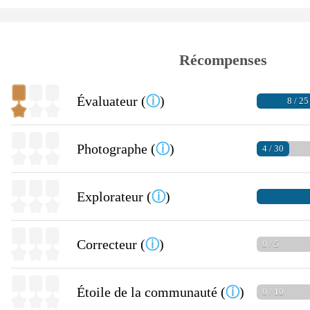
Récompenses
Évaluateur (
ⓘ
)
8 / 25
Photographe (
ⓘ
)
4 / 30
Explorateur (
ⓘ
)
Correcteur (
ⓘ
)
0 / 5
Étoile de la communauté (
ⓘ
)
0 / 10