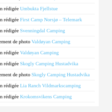
n rédigée
Umbukta Fjellstue
n rédigée
First Camp Norsjø – Telemark
n rédigée
Svenningdal Camping
ement de photo
Valdøyan Camping
n rédigée
Valdøyan Camping
n rédigée
Skogly Camping Hustadvika
ement de photo
Skogly Camping Hustadvika
n rédigée
Lia Ranch Vildmarkscamping
n rédigée
Krokomsvikens Camping