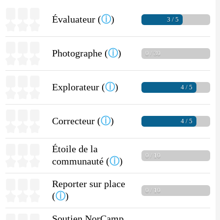
Évaluateur (
ⓘ
)
3 / 5
Photographe (
ⓘ
)
0 / 30
Explorateur (
ⓘ
)
4 / 5
Correcteur (
ⓘ
)
4 / 5
Étoile de la
0 / 10
communauté (
ⓘ
)
Reporter sur place
0 / 10
(
ⓘ
)
Soutien NorCamp