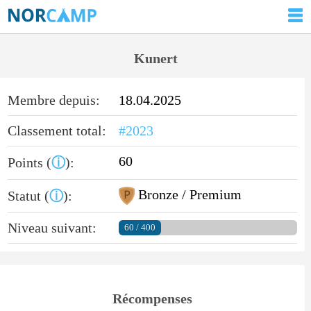
Kunert
Membre depuis:
18.04.2025
Classement total:
#2023
60
Points (
ⓘ
):
Bronze / Premium
Statut (
ⓘ
):
Niveau suivant:
60 / 400
Récompenses