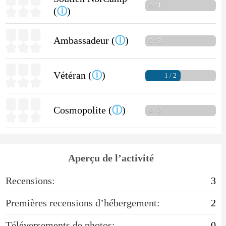
0 / 1
(
ⓘ
)
Ambassadeur (
ⓘ
)
0 / 3
Vétéran (
ⓘ
)
1 / 2
Cosmopolite (
ⓘ
)
0 / 2
Aperçu de l’activité
Recensions:
3
Premières recensions d’hébergement:
2
Téléversements de photos:
0