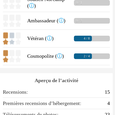
0 / 1
(
ⓘ
)
Ambassadeur (
ⓘ
)
0 / 3
Vétéran (
ⓘ
)
4 / 8
Cosmopolite (
ⓘ
)
2 / 4
Aperçu de l’activité
Recensions:
15
Premières recensions d’hébergement:
4
Téléversements de photos:
23