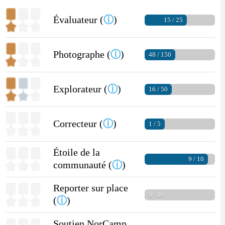
Évaluateur (
ⓘ
)
15 / 25
Photographe (
ⓘ
)
48 / 150
Explorateur (
ⓘ
)
16 / 50
Correcteur (
ⓘ
)
1 / 5
Étoile de la
9 / 10
communauté (
ⓘ
)
Reporter sur place
0 / 10
(
ⓘ
)
Soutien NorCamp