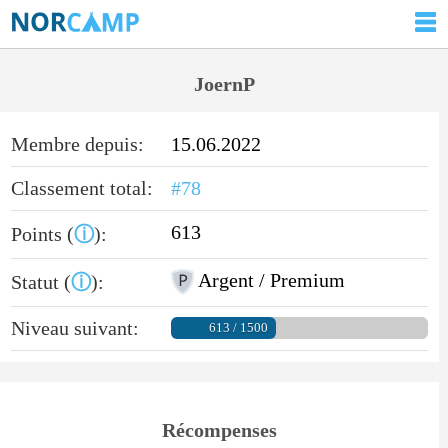
JoernP
Membre depuis:
15.06.2022
Classement total:
#78
613
Points (
ⓘ
):
Argent / Premium
Statut (
ⓘ
):
Niveau suivant:
613 / 1500
Récompenses