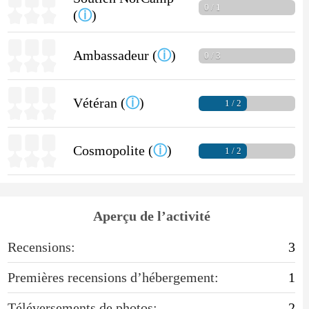
0 / 1
(
ⓘ
)
Ambassadeur (
ⓘ
)
0 / 3
Vétéran (
ⓘ
)
1 / 2
Cosmopolite (
ⓘ
)
1 / 2
Aperçu de l’activité
Recensions:
3
Premières recensions d’hébergement:
1
Téléversements de photos:
2