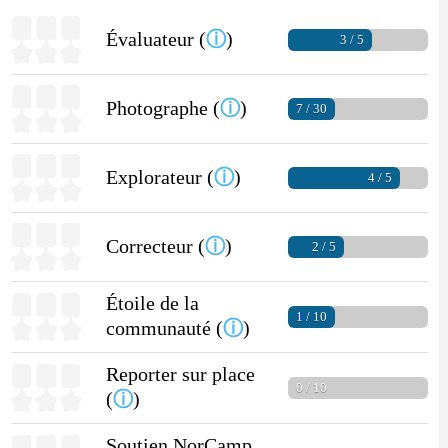
Évaluateur (
ⓘ
)
3 / 5
Photographe (
ⓘ
)
7 / 30
Explorateur (
ⓘ
)
4 / 5
Correcteur (
ⓘ
)
2 / 5
Étoile de la
1 / 10
communauté (
ⓘ
)
Reporter sur place
0 / 10
(
ⓘ
)
Soutien NorCamp