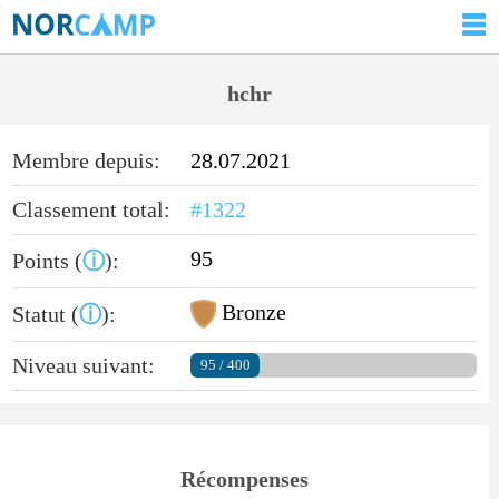
hchr
Membre depuis:
28.07.2021
Classement total:
#1322
95
Points (
ⓘ
):
Bronze
Statut (
ⓘ
):
Niveau suivant:
95 / 400
Récompenses