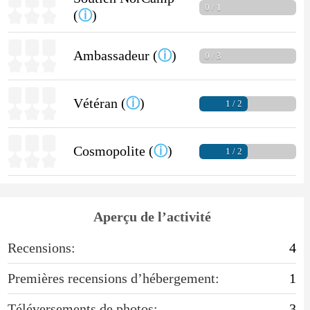
0 / 1
(
ⓘ
)
Ambassadeur (
ⓘ
)
0 / 3
Vétéran (
ⓘ
)
1 / 2
Cosmopolite (
ⓘ
)
1 / 2
Aperçu de l’activité
Recensions:
4
Premières recensions d’hébergement:
1
Téléversements de photos:
3