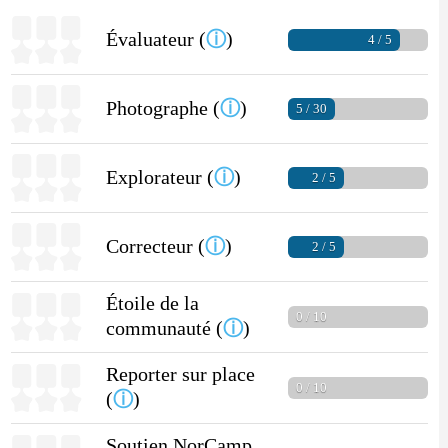
Évaluateur (
ⓘ
)
4 / 5
Photographe (
ⓘ
)
5 / 30
Explorateur (
ⓘ
)
2 / 5
Correcteur (
ⓘ
)
2 / 5
Étoile de la
0 / 10
communauté (
ⓘ
)
Reporter sur place
0 / 10
(
ⓘ
)
Soutien NorCamp