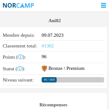
Ani82
Membre depuis:
09.07.2023
Classement total:
#1302
96
Points (
ⓘ
):
Bronze / Premium
Statut (
ⓘ
):
Niveau suivant:
96 / 400
Récompenses