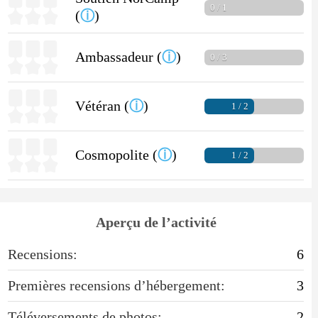
0 / 1
(
ⓘ
)
Ambassadeur (
ⓘ
)
0 / 3
Vétéran (
ⓘ
)
1 / 2
Cosmopolite (
ⓘ
)
1 / 2
Aperçu de l’activité
Recensions:
6
Premières recensions d’hébergement:
3
Téléversements de photos:
2