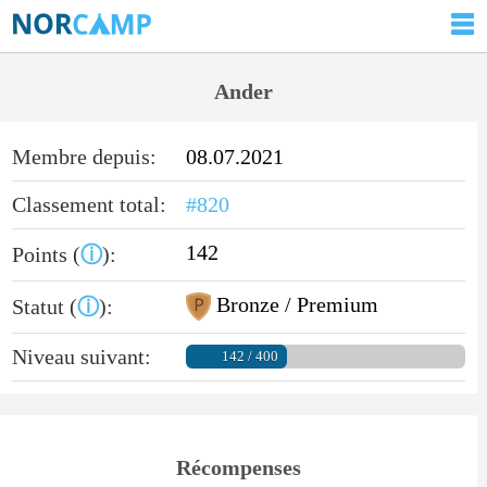
Ander
Membre depuis:
08.07.2021
Classement total:
#820
142
Points (
ⓘ
):
Bronze / Premium
Statut (
ⓘ
):
Niveau suivant:
142 / 400
Récompenses