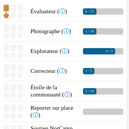
Évaluateur (
ⓘ
)
6 / 25
Photographe (
ⓘ
)
3 / 30
Explorateur (
ⓘ
)
4 / 5
Correcteur (
ⓘ
)
1 / 5
Étoile de la
2 / 10
communauté (
ⓘ
)
Reporter sur place
0 / 10
(
ⓘ
)
Soutien NorCamp