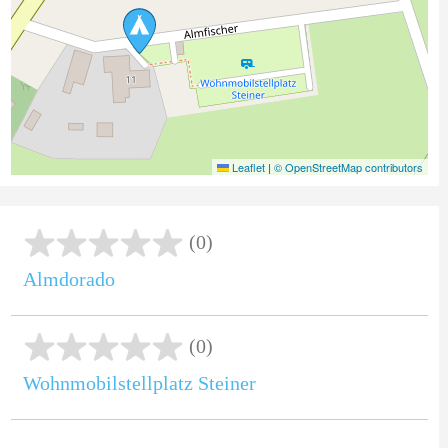
Leaflet
|
© OpenStreetMap contributors
(0)
Almdorado
(0)
Wohnmobilstellplatz Steiner