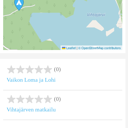
Leaflet
|
© OpenStreetMap contributors
(0)
Vaikon Loma ja Lohi
(0)
Vihtajärven matkailu