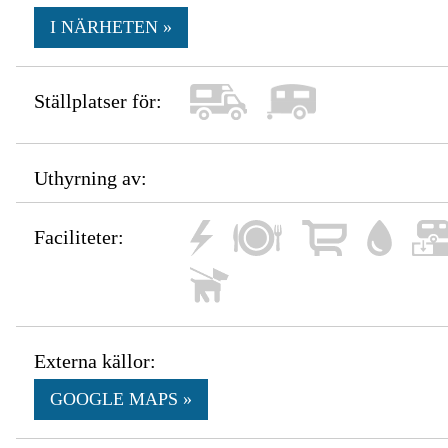
I NÄRHETEN »
Ställplatser för:
Uthyrning av:
Faciliteter:
Externa källor:
GOOGLE MAPS »