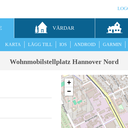
LOG
E
VÄRDAR
KARTA
LÄGG TILL
IOS
ANDROID
GARMIN
Wohnmobilstellplatz Hannover Nord
+
−