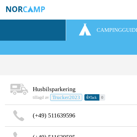
CAMPINGGUID
Husbilsparkering
Trucker2023
👍
tillagd av
0
Tack
(+49) 511639596