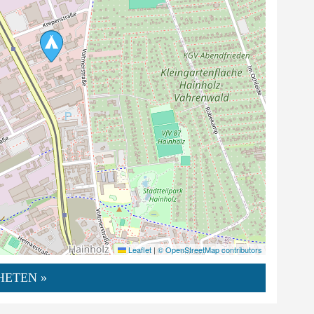
Leaflet
|
© OpenStreetMap contributors
HETEN »