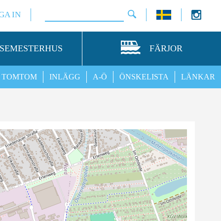
GA IN
SEMESTERHUS
FÄRJOR
TOMTOM
INLÄGG
A-Ö
ÖNSKELISTA
LÄNKAR