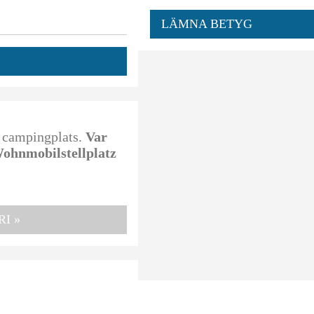
LÄMNA BETYG
a campingplats.
Var
 Wohnmobilstellplatz
I »