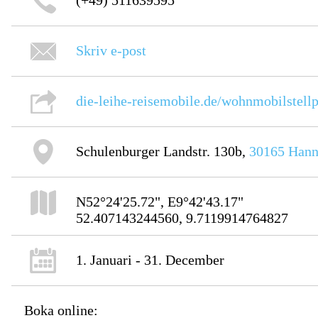
(+49) 511639595
Skriv e-post
die-leihe-reisemobile.de/wohnmobilstellp
Schulenburger Landstr. 130b,
30165
Hann
N52°24'25.72", E9°42'43.17"
52.407143244560, 9.7119914764827
1. Januari - 31. December
Boka online: