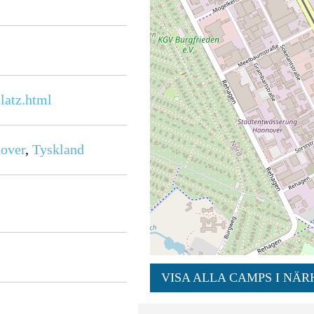
latz.html
over
,
Tyskland
VISA ALLA CAMPS I NÄR