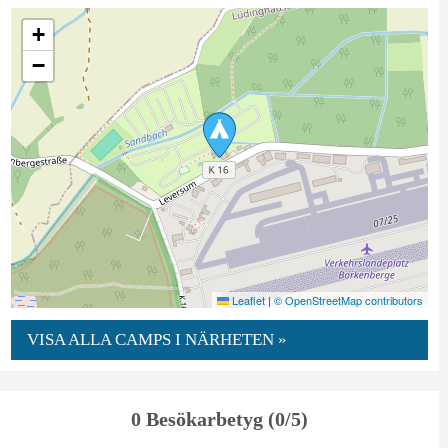
+
−
Leaflet
|
© OpenStreetMap contributors
VISA ALLA CAMPS I NÄRHETEN »
0 Besökarbetyg (0/5)