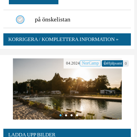
på önskelistan
KORRIGERA / KOMPLETTERA INFORMATION »
👍
04.2024
NorCamp
0
Hjälpsamt
LADDA UPP BILDER