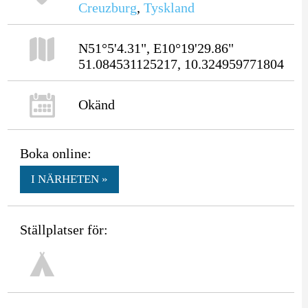
Creuzburg
,
Tyskland
N51°5'4.31", E10°19'29.86"
51.084531125217, 10.324959771804
Okänd
Boka online:
I NÄRHETEN »
Ställplatser för: