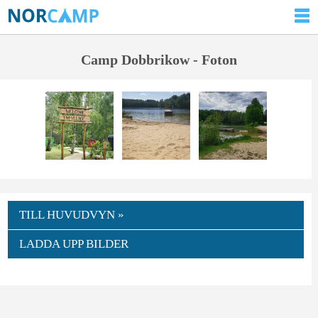
Camp Dobbrikow - Foton
TILL HUVUDVYN »
LADDA UPP BILDER