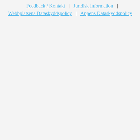
Feedback / Kontakt
|
Juridisk Information
|
Webbplatsens Dataskyddspolicy
|
Appens Dataskyddspolicy