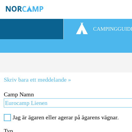
CAMPINGGUID
Skriv bara ett meddelande »
Camp Namn
Jag är ägaren eller agerar på ägarens vägnar.
Typ