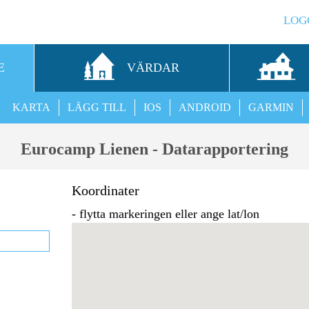
LOG
E
VÄRDAR
KARTA
LÄGG TILL
IOS
ANDROID
GARMIN
Eurocamp Lienen - Datarapportering
Koordinater
- flytta markeringen eller ange lat/lon