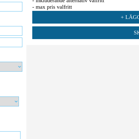
- inkluderande alternativ valfritt
- max pris valfritt
+ LÄGG
S