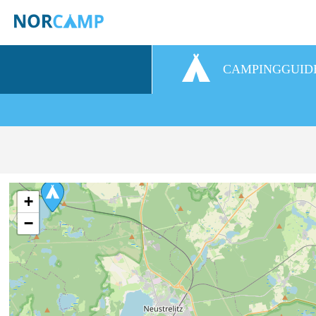
CAMPINGGUID
+
−