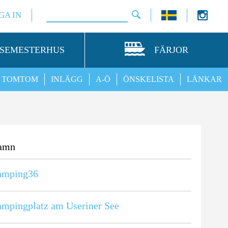
GA IN
SEMESTERHUS
FÄRJOR
TOMTOM
INLÄGG
A-Ö
ÖNSKELISTA
LÄNKAR
amn
amping36
mpingplatz am Useriner See