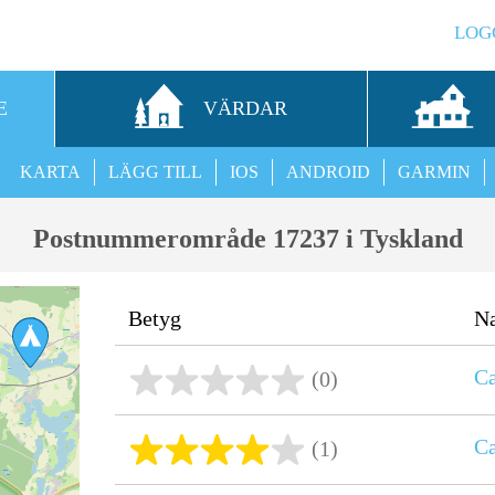
LOG
E
VÄRDAR
KARTA
LÄGG TILL
IOS
ANDROID
GARMIN
Postnummerområde 17237 i Tyskland
Betyg
N
C
(0)
Ca
(1)