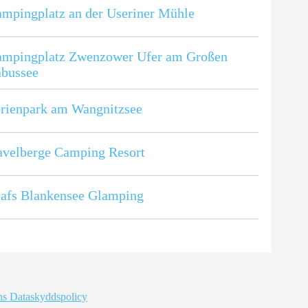
mpingplatz an der Useriner Mühle
ampingplatz Zwenzower Ufer am Großen
abussee
rienpark am Wangnitzsee
velberge Camping Resort
afs Blankensee Glamping
s Dataskyddspolicy