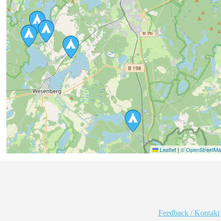
Leaflet
|
© OpenStreetMap
Feedback / Kontakt