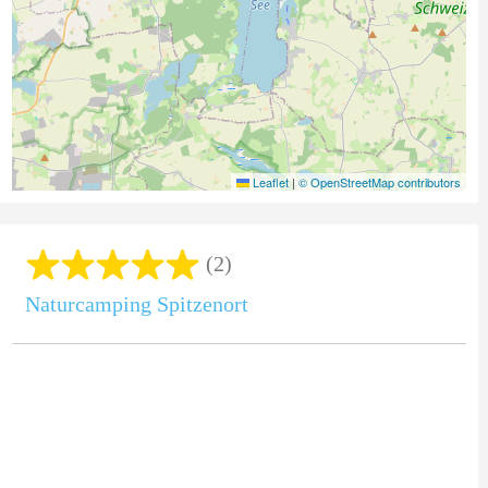
Leaflet
|
© OpenStreetMap contributors
(2)
Naturcamping Spitzenort