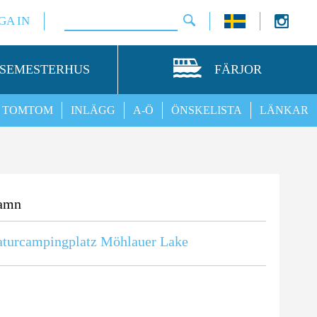
GA IN
SEMESTERHUS
FÄRJOR
TOMTOM
INLÄGG
A-Ö
ÖNSKELISTA
LÄNKAR
amn
turcampingplatz Möhlauer Lake