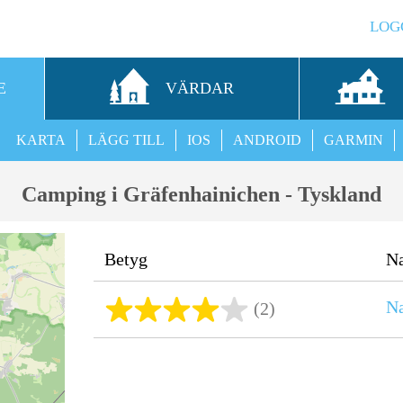
LOG
E
VÄRDAR
KARTA
LÄGG TILL
IOS
ANDROID
GARMIN
Camping i Gräfenhainichen - Tyskland
Betyg
N
Na
(2)