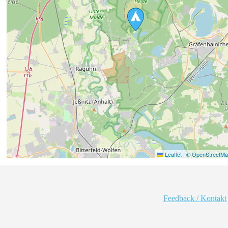
Leaflet
|
© OpenStreetMap
Feedback / Kontakt