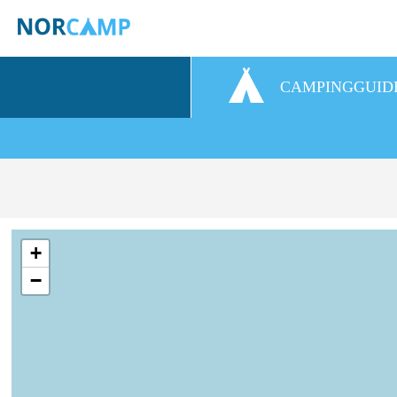
CAMPINGGUID
+
−