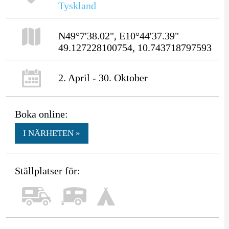
Tyskland
N49°7'38.02", E10°44'37.39"
49.127228100754, 10.743718797593
2. April - 30. Oktober
Boka online:
I NÄRHETEN »
Ställplatser för: