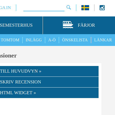
GA IN
SEMESTERHUS
FÄRJOR
TOMTOM
INLÄGG
A-Ö
ÖNSKELISTA
LÄNKAR
sioner
TILL HUVUDVYN »
SKRIV RECENSION
HTML WIDGET »