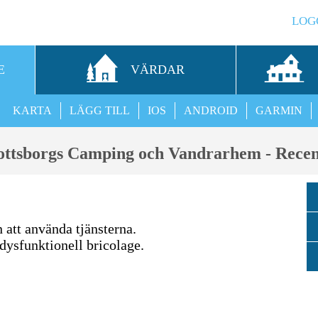
LOG
E
VÄRDAR
KARTA
LÄGG TILL
IOS
ANDROID
GARMIN
ottsborgs Camping och Vandrarhem - Recen
n att använda tjänsterna.
 dysfunktionell bricolage.