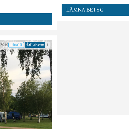
LÄMNA BETYG
👍
.2019
irina10
1
Hjälpsamt