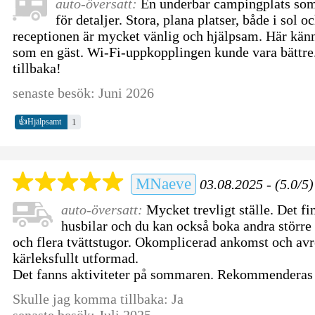
auto-översatt:
En underbar campingplats som
för detaljer. Stora, plana platser, både i sol 
receptionen är mycket vänlig och hjälpsam. Här kän
som en gäst. Wi-Fi-uppkopplingen kunde vara bättre
tillbaka!
senaste besök: Juni 2026
👍
1
Hjälpsamt
MNaeve
03.08.2025 - (5.0/5)
auto-översatt:
Mycket trevligt ställe. Det f
husbilar och du kan också boka andra större 
och flera tvättstugor. Okomplicerad ankomst och avr
kärleksfullt utformad.
Det fanns aktiviteter på sommaren. Rekommenderas
Skulle jag komma tillbaka: Ja
senaste besök: Juli 2025