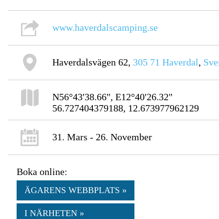
www.haverdalscamping.se
Haverdalsvägen 62,
305 71
Haverdal
,
Sve
N56°43'38.66", E12°40'26.32"
56.727404379188, 12.673977962129
31. Mars - 26. November
Boka online:
ÄGARENS WEBBPLATS »
I NÄRHETEN »