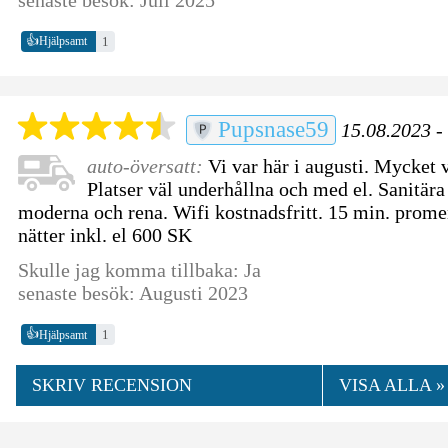
👍
1
Hjälpsamt
Pupsnase59
15.08.2023 - 
auto-översatt:
Vi var här i augusti. Mycket 
Platser väl underhållna och med el. Sanitär
moderna och rena. Wifi kostnadsfritt. 15 min. promen
nätter inkl. el 600 SK
Skulle jag komma tillbaka: Ja
senaste besök: Augusti 2023
👍
1
Hjälpsamt
SKRIV RECENSION
VISA ALLA »