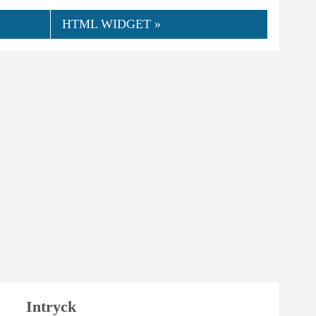
HTML WIDGET »
👍
06.2019
irina10
0
Hjälpsamt
Intryck