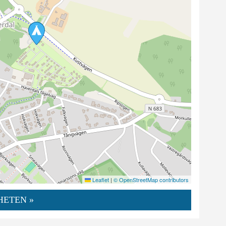
Leaflet
|
© OpenStreetMap contributors
HETEN »