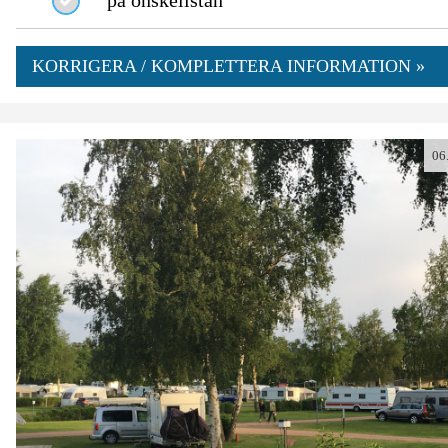
på önskelistan
KORRIGERA / KOMPLETTERA INFORMATION »
06
0