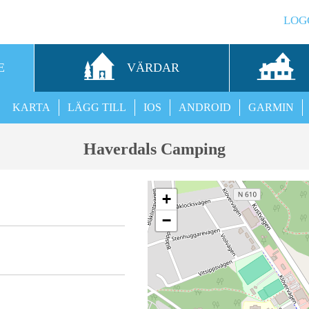
LOG
E
VÄRDAR
KARTA
LÄGG TILL
IOS
ANDROID
GARMIN
Haverdals Camping
+
−