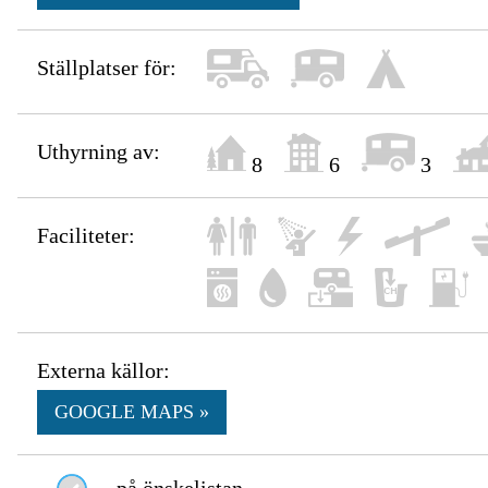
Ställplatser för:
Uthyrning av:
8
6
3
Faciliteter:
Externa källor:
GOOGLE MAPS »