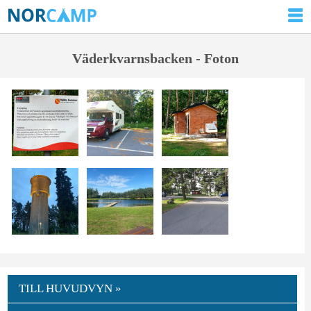
Väderkvarnsbacken - Foton
TILL HUVUDVYN »