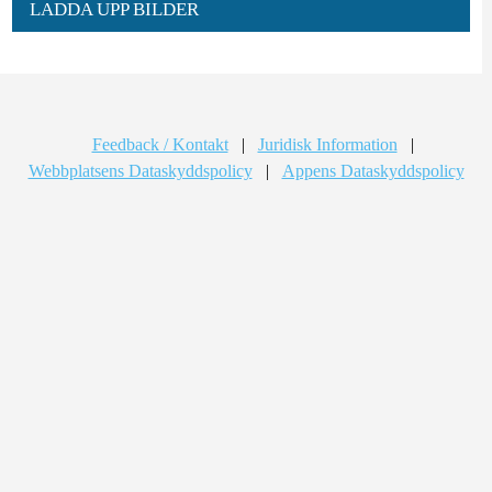
LADDA UPP BILDER
Feedback / Kontakt
|
Juridisk Information
|
Webbplatsens Dataskyddspolicy
|
Appens Dataskyddspolicy